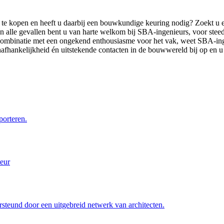
e kopen en heeft u daarbij een bouwkundige keuring nodig? Zoekt u e
n alle gevallen bent u van harte welkom bij SBA-ingenieurs, voor stee
combinatie met een ongekend enthousiasme voor het vak, weet SBA-inge
afhankelijkheid én uitstekende contacten in de bouwwereld bij op en u b
porteren.
eur
eund door een uitgebreid netwerk van architecten.